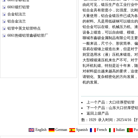
6061非标铝管
由此可见，锻压生产在工业行业中
6061锻打铝管
铝合金具有密度小，比强度、比刚
合金铝法兰
大量使用，铝合金锻压件已成为各
铝合金法兰
的材料。凡是用低碳钢可以锻出的
铝合金可以在锻、机械压力机、液
铝管中英文铝管特点
设备上锻造，可以自由锻、模锻、
6061热锻铝管鑫硕铝管厂
聊城市鑫硕金属制品有限公司主要定
一般来说，尺寸小、形状简单、偏
容易在锻锤上锻造出来，但是对于
则宜选用水（液）压机来锻造。对
大型模锻液压机来生产不可。对于
轧环机轧锻。特别是近十年来，随
对材料提出越来越高的要求，迫使
请韧化、复杂精密化的方向发展，
机的发展。
上一个产品：
大口径厚壁铝管
下一个产品：
山东大口径厚壁
返回上级产品
数：1929 录入时间：2025/4/16 【
English
German
Spanish
French
Italian
Por