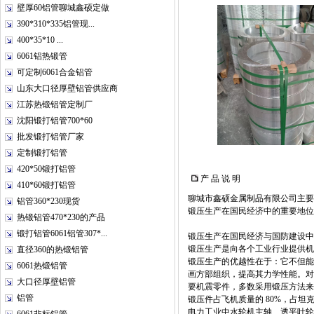
壁厚60铝管聊城鑫硕定做
390*310*335铝管现...
400*35*10 ...
6061铝热锻管
可定制6061合金铝管
山东大口径厚壁铝管供应商
江苏热锻铝管定制厂
沈阳锻打铝管700*60
批发锻打铝管厂家
定制锻打铝管
420*50锻打铝管
产 品 说 明
410*60锻打铝管
聊城市鑫硕金属制品有限公司主要
铝管360*230现货
锻压生产在国民经济中的重要地位
热锻铝管470*230的产品
锻打铝管6061铝管307*...
锻压生产在国民经济与国防建设中
锻压生产是向各个工业行业提供机
直径360的热锻铝管
锻压生产的优越性在于：它不但能
6061热锻铝管
画方部组织，提高其力学性能。对
大口径厚壁铝管
要机震零件，多数采用锻压方法来
铝管
锻压件占飞机质量的 80%，占坦克
电力工业中水轮机主轴、透平叶轮