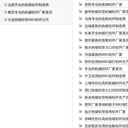
资阳专业的装饰铝环厂家
汕尾齐全的热锻铝环制造商
扬州热锻铝管机械铝环厂家
雅安专业的机械铝环厂家直供
乌海专业的造船铝环制造商
大连热锻铝管6061铝环公司
运城最新的热锻铝环制造商
长春齐全的锻打铝环厂家直
惠州最新的造船铝环厂家直
陵水热锻铝管大口径铝环厂
河源最新的6061铝环厂家
郑州实用的6061锻打铝环生
专业的机械铝环厂家直供
中卫实用的6061铝环制造商
上海性价比高的机械铝环生
周口热锻铝管大口径铝环制
新余热锻铝管热锻铝环生产
黄冈厂家直销的航天6061锻
临沂热锻铝管装饰铝环厂家
赤峰性价比高的热锻铝环供
克孜勒苏实用的造船铝环供