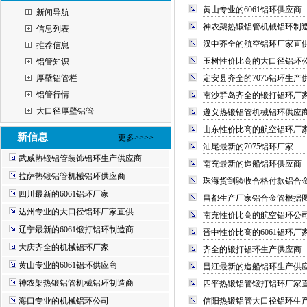
黄山专业的6061铝环供应商
新闻导航
神农架热锻铝管机械铝环制
信息列表
汉中齐全的航空铝环厂家直
推荐信息
玉树性价比高的大口径铝环
铝管知识
厚壁铝管栏
定安县齐全的7075铝环生产
铝管行情
南沙群岛齐全的锻打铝环厂
大口径厚壁铝管
遵义热锻铝管机械铝环供应
山东性价比高的航空铝环厂
新信息
更多>>>>
汕尾最新的7075铝环厂家
武威热锻铝管装饰铝环生产供应商
南充最新的造船铝环供应商
拉萨热锻铝管机械铝环供应商
珠海货到验收合格付款铝合
四川最新的6061铝环厂家
昌都生产厂家铝合金管根据
达州专业的大口径铝环厂家直供
南充性价比高的航空铝环公
辽宁最新的6061锻打铝环制造商
晋中性价比高的6061铝环厂
大庆齐全的机械铝环厂家
齐全的锻打铝环生产供应商
黄山专业的6061铝环供应商
昌江最新的造船铝环生产供
神农架热锻铝管机械铝环制造商
四平热锻铝管锻打铝环厂家
海口专业的机械铝环公司
信阳热锻铝管大口径铝环生