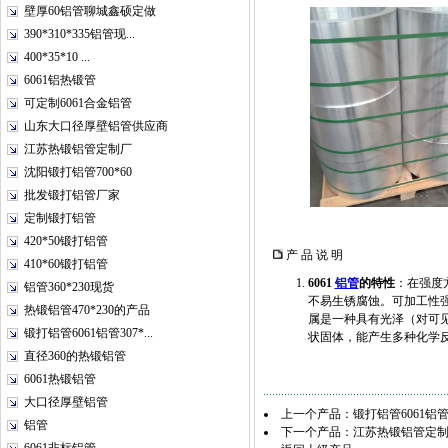
壁厚60铝管聊城鑫硕定做
390*310*335铝管现...
400*35*10 ...
6061铝热锻管
可定制6061合金铝管
山东大口径厚壁铝管供应商
江苏热锻铝管定制厂
沈阳锻打铝管700*60
批发锻打铝管厂家
定制锻打铝管
420*50锻打铝管
产 品 说 明
410*60锻打铝管
6061
铝管
的特性
：在强度
铝管360*230现货
不易生锈腐蚀。可加工性
热锻铝管470*230的产品
属是一种具有光泽（对可
锻打铝管6061铝管307*...
状固体，能产生多种化学
直径360的热锻铝管
6061热锻铝管
大口径厚壁铝管
上一个产品：
锻打铝管6061铝管3
铝管
下一个产品：
江苏热锻铝管定