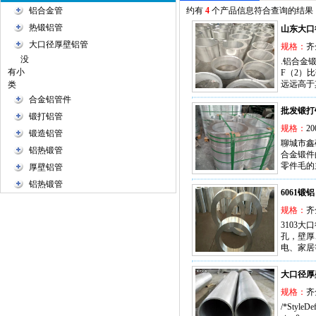
铝合金管
约有
4
个产品信息符合查询的结果
热锻铝管
山东大口
大口径厚壁铝管
规格：
齐
没
.铝合金
有小
F（2）
远远高于
类
合金铝管件
批发锻打
锻打铝管
规格：
20
锻造铝管
聊城市鑫
铝热锻管
合金锻件
零件毛的
厚壁铝管
铝热锻管
6061锻铝
规格：
齐
3103
孔，壁厚
电、家居
大口径厚
规格：
齐
/*StyleDe