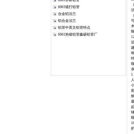
6061非标铝管
6061锻打铝管
合金铝法兰
铝合金法兰
铝管中英文铝管特点
6061热锻铝管鑫硕铝管厂
特
1