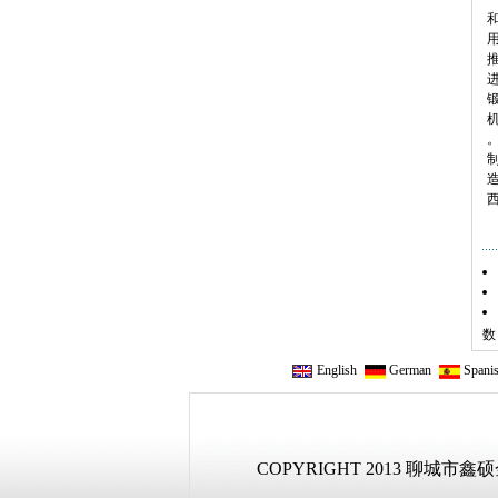
和
数
English
German
Spani
COPYRIGHT 2013 