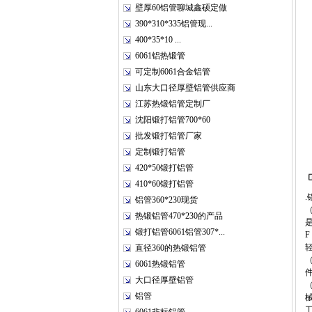
壁厚60铝管聊城鑫硕定做
390*310*335铝管现...
400*35*10 ...
6061铝热锻管
可定制6061合金铝管
山东大口径厚壁铝管供应商
江苏热锻铝管定制厂
沈阳锻打铝管700*60
批发锻打铝管厂家
定制锻打铝管
420*50锻打铝管
410*60锻打铝管
铝管360*230现货
热锻铝管470*230的产品
锻打铝管6061铝管307*...
直径360的热锻铝管
6061热锻铝管
大口径厚壁铝管
铝管