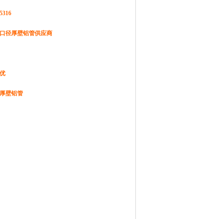
5316
口径厚壁铝管供应商
优
厚壁铝管