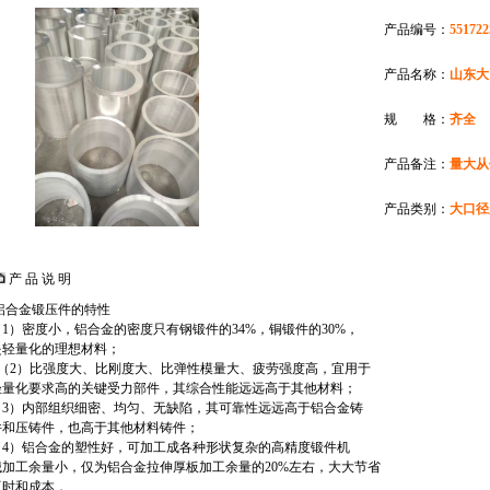
产品编号：
551722
产品名称：
山东大
规 格：
齐全
产品备注：
量大从
产品类别：
大口径
产 品 说 明
.铝合金锻压件的特性
（1）密度小，铝合金的密度只有钢锻件的34%，铜锻件的30%，
是轻量化的理想材料；
F（2）比强度大、比刚度大、比弹性模量大、疲劳强度高，宜用于
轻量化要求高的关键受力部件，其综合性能远远高于其他材料；
（3）内部组织细密、均匀、无缺陷，其可靠性远远高于铝合金铸
件和压铸件，也高于其他材料铸件；
（4）铝合金的塑性好，可加工成各种形状复杂的高精度锻件机
械加工余量小，仅为铝合金拉伸厚板加工余量的20%左右，大大节省
工时和成本，