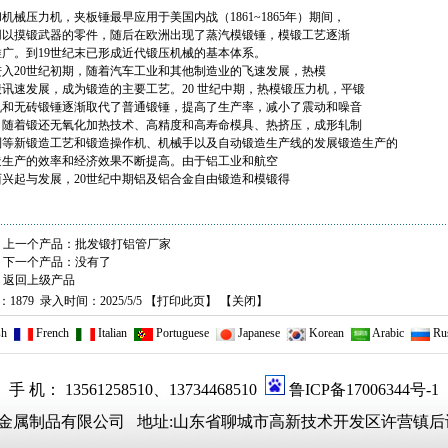
机械压力机，夹板锤最早应用于美国内战（1861~1865年）期间，
用以摸锻武器的零件，随后在欧洲出现了蒸汽模锻锤，模锻工艺逐渐
推广。到19世纪末已形成近代锻压机械的基本体系。
进入20世纪初期，随着汽车工业和其他制造业的飞速发展，热模
锻讯速发展，成为锻造的主要工艺。20 世纪中期，热模锻压力机，平锻
机和无砖锻锤逐渐取代了普通锻锤，提高了生产率，减小了震动和噪音
。随着锻还无氧化加热技术、高精度和高寿命模具、热挤压，成形轧制
制等新锻造工艺和锻造操作机、机械手以及自动锻造生产线的发展锻造生产的
造生产的效率和经济效果不断提高。由于铝工业和航空
西兴起与发展，20世纪中期铝及铝合金自由锻造和模锻得
上一个产品：
批发锻打铝管厂家
下一个产品：没有了
返回上级产品
：1879 录入时间：2025/5/5 【
打印此页
】 【
关闭
】
sh
French
Italian
Portuguese
Japanese
Korean
Arabic
Rus
手 机： 13561258510、13734468510
鲁ICP备17006344号-1
聊城市鑫硕金属制品有限公司 地址:山东省聊城市高新技术开发区许营镇