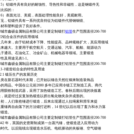
（5）铝锻件具有良好的耐蚀性、导热性和非磁性，这是钢锻件无
法比拟的：
（6）表面光洁、美观，表面处理性能良好，美观耐用。
可见，铝锻件具有一系列优良特征为铝锻件代替钢铜镁、
木材和塑料提供了良好条件。
聊城市鑫硕金属制品有限公司主要定制锻打
铝管
生产范围直径200-700
122铝合金压件的应用领域
近几年来，由于铝材成本下降、性能提高、品种规格扩大，其应用领域
越来越大。主要用于航空航天，交通运输、汽车、船舶、能源动力
电子通讯、石油化工、冶金矿山、机械电器等领域。主要锻造
性及用途见表1-1。
聊城市鑫硕金属制品有限公司主要定制锻打铝管生产范围直径200-700
表1-1锻造铝合金的特性及用途
.2.1 锻压生产的发展历史
人类在新石器时代末期，已开始以锤击天然红铜来制造装饰品
小的用品。中国在公元前2000 多年已应用冷锻工艺制造工具。商代
期用陨铁制造武器，采用了加热锻造工艺。春秋后期出现的块炼素
铁，就是经过反复加热锻造以挤出氧化物夹杂并成形的。
最初，人们靠抢锤进行锻造，后来出现通过人拉绳索和滑车来提
起重锤再自由落下的方法锻打还料，14 世纪以后出现了畜力和水力落
锤锻造。
聊城市鑫硕金属制品有限公司主要定制锻打铝管生产范围直径200-700
1842 年，英国的史密斯制成第一台蒸汽锤，使锻造进入应用动力
的时代。以后陆续出现锻造水压机、电机驱动的夹板锤、空气锻锤