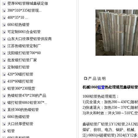
壁厚60铝管聊城鑫硕定做
390*310*335铝管现...
400*35*10 ...
6061铝热锻管
可定制6061合金铝管
山东大口径厚壁铝管供应商
江苏热锻铝管定制厂
沈阳锻打铝管700*60
批发锻打铝管厂家
定制锻打铝管
420*50锻打铝管
产 品 说 明
410*60锻打铝管
机械1060
铝管
热处理规范鑫硕铝管
铝管360*230现货
热锻铝管470*230的产品
1060铝管热处理规范：
1)完全退火：加热390～430℃;随
锻打铝管6061铝管307*...
2)快速退火：加热350～370℃;随
直径360的热锻铝管
3)淬火和时效：淬火500～510℃,
6061热锻铝管
大口径厚壁铝管
鑫硕铝管厂铝管,LY12铝管,2A12铝
煤矿、纺织、电力、锅炉、机械、军
铝管
泛) 6061(t4超硬铝管) 2024(LY1