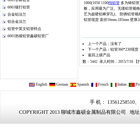
6061非标铝管
1060(1050 1100
纯铝管
多为铸铝管)。
6061锻打铝管
般，应用最为广泛。无缝铝管规格 直径8
艺为超硬铝棒穿孔)。 防锈铝管规格 
合金铝法兰
铝管现货 直径16mm-185mm 壁
铝合金法兰
铝管中英文铝管特点
6061热锻铝管鑫硕铝管厂
上一个产品：没有了
下一个产品：
铝管360*230现货
返回上级产品
数：5442 录入时间：2015/7/16 【
English
German
Spanish
French
Italian
Por
手 机： 13561258510、
COPYRIGHT 2013 聊城市鑫硕金属制品有限公司