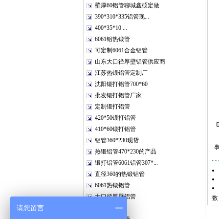
壁厚60铝管聊城鑫硕定做
390*310*335铝管现...
400*35*10 ...
6061铝热锻管
可定制6061合金铝管
山东大口径厚壁铝管供应商
江苏热锻铝管定制厂
沈阳锻打铝管700*60
批发锻打铝管厂家
定制锻打铝管
420*50锻打铝管
410*60锻打铝管
铝管360*230现货
热锻铝管470*230的产品
锻打铝管6061铝管307*...
直径360的热锻铝管
6061热锻铝管
大口径厚壁铝管
数
请您留言
铝管