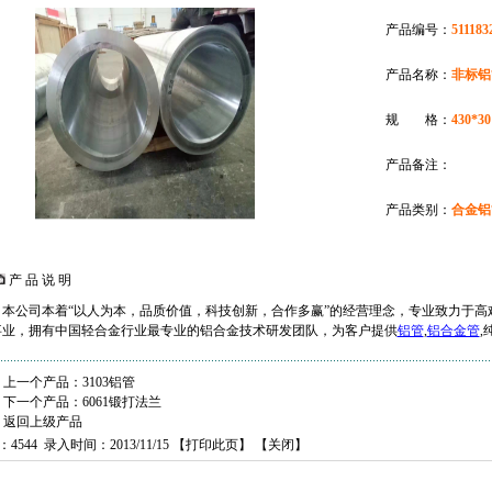
产品编号：
511183
产品名称：
非标铝
规 格：
430*30
产品备注：
产品类别：
合金铝
产 品 说 明
本公司本着“以人为本，品质价值，科技创新，合作多赢”的经营理念，专业致力于高
事业，拥有中国轻合金行业最专业的铝合金技术研发团队，为客户提供
铝管
,
铝合金管
,
上一个产品：
3103铝管
下一个产品：
6061锻打法兰
返回上级产品
：4544 录入时间：2013/11/15 【
打印此页
】 【
关闭
】