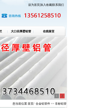
设为首页
|
加入收藏
|
联系我们
栏
大口径厚壁铝管
在线留言
1
2
您当前位置:
首页
/
合金铝管件
>> 非标铝管