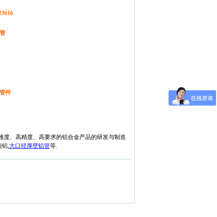
23616
管
管件
难度、高精度、高要求的铝合金产品的研发与制造
纯铝,
大口径厚壁铝管
等.