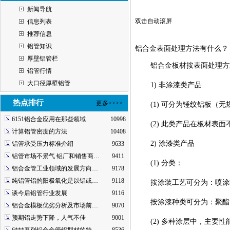
新闻导航
双击自动滚屏
信息列表
推荐信息
铝管知识
铝合金表面处理方法有什么？
厚壁铝管栏
铝合金板材按表面处理方
铝管行情
大口径厚壁铝管
1) 非涂漆类产品
热点排行
更多>>>>
(1) 可分为锤纹铝板
6151铝合金应用在那些领域
10998
(2) 此类产品在板材
计算铝管密度的方法
10408
2) 涂漆类产品
铝管承受压力标准介绍
9633
铝管市场不景气 铝厂和销售商…
9411
(1) 分类：
铝合金管工业领域的发展方向…
9178
纯铝管铝的阳极氧化是以铝或…
9118
按涂装工艺可分为：喷涂
谈今后铝管行业发展
9116
按涂漆种类可分为：聚酯
铝合金模板优劣分析及市场前…
9070
预期铝走势下降，人气不佳
9001
(2) 多种涂层中，主要