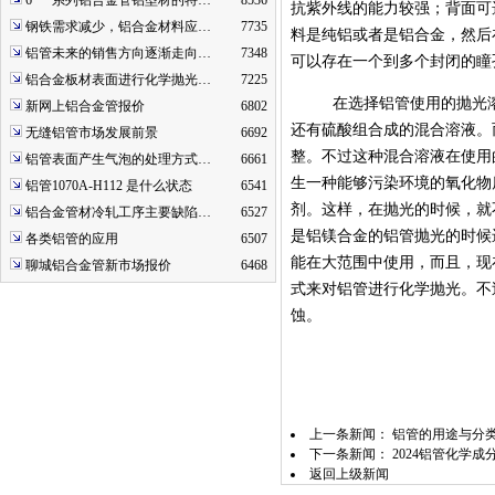
6***系列铝合金管铝型材的特…
8536
抗紫外线的能力较强；背面可
钢铁需求减少，铝合金材料应…
7735
料是纯铝或者是铝合金，然后
铝管未来的销售方向逐渐走向…
7348
可以存在一个到多个封闭的瞳
铝合金板材表面进行化学抛光…
7225
在选择铝管使用的抛光溶
新网上铝合金管报价
6802
还有硫酸组合成的混合溶液。
无缝铝管市场发展前景
6692
整。不过这种混合溶液在使用
铝管表面产生气泡的处理方式…
6661
生一种能够污染环境的氧化物
铝管1070A-H112 是什么状态
6541
剂。这样，在抛光的时候，就
铝合金管材冷轧工序主要缺陷…
6527
是铝镁合金的铝管抛光的时候
各类铝管的应用
6507
能在大范围中使用，而且，现
聊城铝合金管新市场报价
6468
式来对铝管进行化学抛光。不
蚀。
上一条新闻：
铝管的用途与分
下一条新闻：
2024铝管化学
返回上级新闻