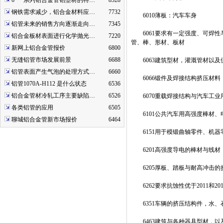
6***系列铝合金管铝型材的特…
8528
钢铁需求减少，铝合金材料应…
7732
6010薄板：汽车车身
铝管未来的销售方向逐渐走向…
7345
6061要求有一定强度、可焊性
铝合金板材表面进行化学抛光…
7220
管、棒、形材、板材
新网上铝合金管报价
6800
无缝铝管市场发展前景
6688
6063建筑型材，灌溉管材以及
铝管表面产生气泡的处理方式…
6660
6066锻件及焊接结构挤压材料
铝管1070A-H112 是什么状态
6536
铝合金管材冷轧工序主要缺陷…
6526
6070重载焊接结构与汽车工业
各类铝管的应用
6505
6101公共汽车用高强度棒材、
聊城铝合金管新市场报价
6464
6151用于模锻曲轴零件、机器
6201高强度导电的棒材与线材
6205厚板、踏板与耐高冲击的
6262要求抗蚀性优于2011和2
6351车辆的挤压结构件，水、
6463建筑与各种器具型材，以