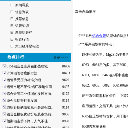
新闻导航
双击自动滚屏
信息列表
推荐信息
铝管知识
厚壁铝管栏
6***系列
铝合金管
铝型材的特点
铝管行情
6***系列铝型材的特点：
大口径厚壁铝管
以镁和硅为主。Mg2Si为主要
热点排行
更多>>>>
6063、6061用的多、其它6082、61
6151铝合金应用在那些领域
10986
计算铝管密度的方法
10403
6063、6060、6463在6系中强
铝管承受压力标准介绍
9629
6262、6005、6082、6061
铝管市场不景气 铝厂和销售商…
9407
铝合金管工业领域的发展方向…
9175
6***系列铝型材的特性：中等
谈今后铝管行业发展
9114
应用范围：交能工具（如：汽车
纯铝管铝的阳极氧化是以铝或…
9114
铝合金模板优劣分析及市场前…
9066
6005挤压型材与管材，用于要求
预期铝走势下降，人气不佳
8998
6009汽车车身板