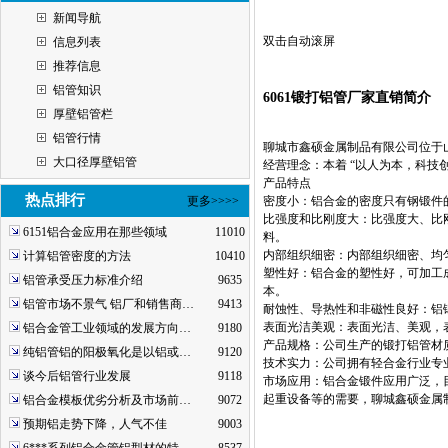
新闻导航
双击自动滚屏
信息列表
推荐信息
铝管知识
6061锻打铝管厂家直销简介
厚壁铝管栏
铝管行情
聊城市鑫硕金属制品有限公司位于山东省
大口径厚壁铝管
经营理念：本着 “以人为本，科技
产品特点
热点排行
更多>>>>
密度小：铝合金的密度只有钢锻件的 
比强度和比刚度大：比强度大、比
6151铝合金应用在那些领域
11010
料。
内部组织细密：内部组织细密、均
计算铝管密度的方法
10410
塑性好：铝合金的塑性好，可加工成
铝管承受压力标准介绍
9635
本。
铝管市场不景气 铝厂和销售商…
9413
耐蚀性、导热性和非磁性良好：铝
表面光洁美观：表面光洁、美观，
铝合金管工业领域的发展方向…
9180
产品规格：公司生产的锻打铝管材质主要是 
纯铝管铝的阳极氧化是以铝或…
9120
技术实力：公司拥有轻合金行业专
谈今后铝管行业发展
9118
市场应用：铝合金锻件应用广泛，
起重设备等的需要，聊城鑫硕金属
铝合金模板优劣分析及市场前…
9072
预期铝走势下降，人气不佳
9003