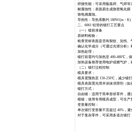
焊接性能：可采用氩弧焊、气焊等方
耐腐蚀性：表面易生成致密氧化膜
致电偶腐蚀。
导热性：导热系数约 180W/(m
二、6061 铝管的锻打工艺要点
（一）锻前准备
原材料检验：
检查管材表面是否有裂纹、划伤、
确认化学成分（可通过光谱分析）和力学
加热处理：
锻打前需均匀加热至 400-480℃
加热设备推荐使用电炉或燃气炉，
（二）锻打过程控制
模具要求：
模具需预热至 150-250℃，减
模具表面需光滑并涂抹润滑剂（如
锻打方式：
自由锻：适用于简单形状零件，通
模锻：使用专用模具成型，可生产复
变形量控制：
单次锻打变形量不宜超过 40%，
对于复杂零件，可采用多道次锻打，每