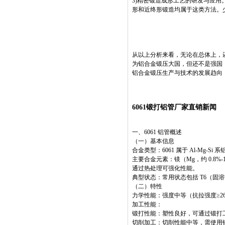
3)精密锻造成形工艺的研发与应用。
形和近终形锻造均属于这类方法。
从以上分析来看，无论在总体上，
为铝合金锻压大国，但还不是强国
铝合金锻压生产与技术的发展趋向
6061锻打铝管厂家直销新闻
一、6061 铝管概述
（一）基本信息
合金类型：6061 属于 Al-Mg
主要合金元素：镁（Mg，约 0.8%-1.2
通过热处理可强化性能。
典型状态：常用状态包括 T6（固
（二）特性
力学性能：强度中等（抗拉强度≥2
加工性能：
锻打性能：塑性良好，可通过锻打工
切削加工：切削性能中等，需使用