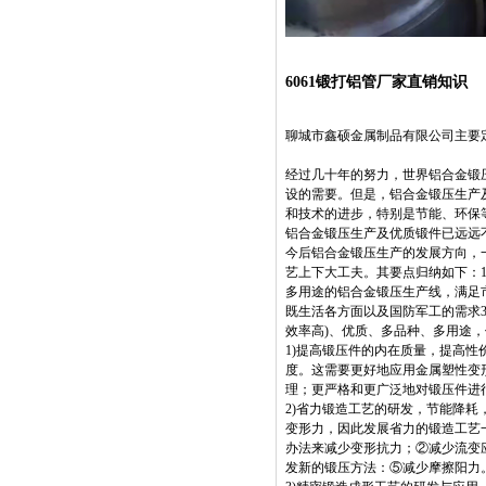
6061锻打铝管厂家直销知识
聊城市鑫硕金属制品有限公司主要定制
经过几十年的努力，世界铝合金锻
设的需要。但是，铝合金锻压生产及
和技术的进步，特别是节能、环保等
铝合金锻压生产及优质锻件已远远
今后铝合金锻压生产的发展方向，
艺上下大工夫。其要点归纳如下：
多用途的铝合金锻压生产线，满足
既生活各方面以及国防军工的需求
效率高)、优质、多品种、多用途
1)提高锻压件的内在质量，提高性
度。这需要更好地应用金属塑性变
理；更严格和更广泛地对锻压件进
2)省力锻造工艺的研发，节能降
变形力，因此发展省力的锻造工艺
办法来减少变形抗力；②减少流变
发新的锻压方法：⑤减少摩擦阳力