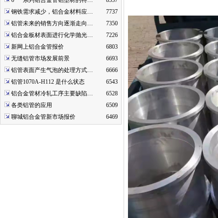
6***系列铝合金管铝型材的特…
8537
钢铁需求减少，铝合金材料应…
7737
铝管未来的销售方向逐渐走向…
7350
铝合金板材表面进行化学抛光…
7226
新网上铝合金管报价
6803
无缝铝管市场发展前景
6693
铝管表面产生气泡的处理方式…
6666
铝管1070A-H112 是什么状态
6543
铝合金管材冷轧工序主要缺陷…
6528
各类铝管的应用
6509
聊城铝合金管新市场报价
6469