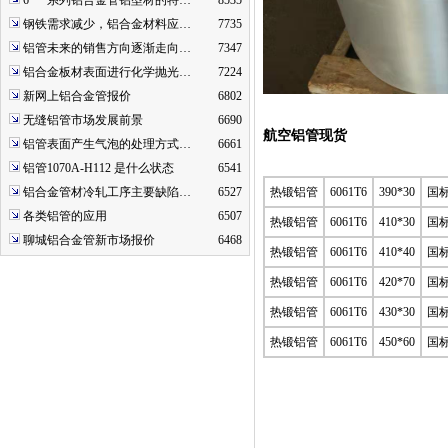
6***系列铝合金管铝型材的特…
8535
钢铁需求减少，铝合金材料应…
7735
铝管未来的销售方向逐渐走向…
7347
铝合金板材表面进行化学抛光…
7224
新网上铝合金管报价
6802
无缝铝管市场发展前景
6690
航空铝管现货
铝管表面产生气泡的处理方式…
6661
铝管1070A-H112 是什么状态
6541
铝合金管材冷轧工序主要缺陷…
6527
热锻铝管
6061T6
390*30
国
各类铝管的应用
6507
热锻铝管
6061T6
410*30
国
聊城铝合金管新市场报价
6468
热锻铝管
6061T6
410*40
国
热锻铝管
6061T6
420*70
国
热锻铝管
6061T6
430*30
国
热锻铝管
6061T6
450*60
国