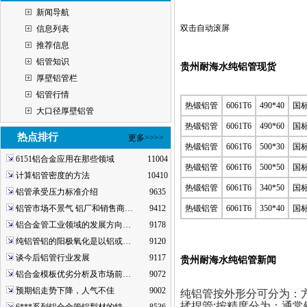
新闻导航
双击自动滚屏
信息列表
推荐信息
铝管知识
贵州耐海水纯铝管现货
厚壁铝管栏
铝管行情
热锻铝管
6061T6
490*40
国
大口径厚壁铝管
热锻铝管
6061T6
490*60
国
热点排行
更多>>>>
热锻铝管
6061T6
500*30
国
6151铝合金应用在那些领域
11004
热锻铝管
6061T6
500*50
国
计算铝管密度的方法
10410
热锻铝管
6061T6
340*50
国
铝管承受压力标准介绍
9635
铝管市场不景气 铝厂和销售商…
9412
热锻铝管
6061T6
350*40
国
铝合金管工业领域的发展方向…
9178
纯铝管铝的阳极氧化是以铝或…
9120
谈今后铝管行业发展
9117
贵州耐海水纯铝管新闻
铝合金模板优劣分析及市场前…
9072
预期铝走势下降，人气不佳
9002
纯铝管按外形分可分为：
揉捏管;按精度分为：通