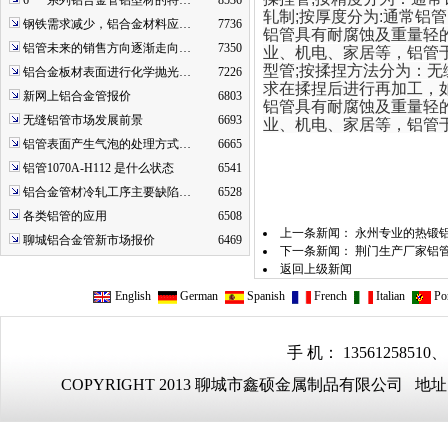
6***系列铝合金管铝型材的特…
8536
轧制;按厚度分为:通常铝
钢铁需求减少，铝合金材料应…
7736
铝管具有耐腐蚀及重量轻
铝管未来的销售方向逐渐走向…
7350
业、机电、家居等，铝管
型管;按揉捏方法分为：
铝合金板材表面进行化学抛光…
7226
求在揉捏后进行再加工，如
新网上铝合金管报价
6803
铝管具有耐腐蚀及重量轻
无缝铝管市场发展前景
6693
业、机电、家居等，铝管
铝管表面产生气泡的处理方式…
6665
铝管1070A-H112 是什么状态
6541
铝合金管材冷轧工序主要缺陷…
6528
各类铝管的应用
6508
上一条新闻：
永州专业的热锻
聊城铝合金管新市场报价
6469
下一条新闻：
荆门生产厂家铝
返回上级新闻
English
German
Spanish
French
Italian
Por
手 机： 13561258510、
COPYRIGHT 2013 聊城市鑫硕金属制品有限公司