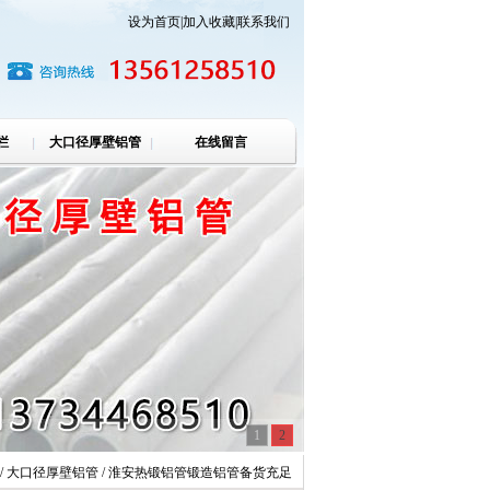
设为首页
|
加入收藏
|
联系我们
栏
大口径厚壁铝管
在线留言
1
2
/ 大口径厚壁铝管 / 淮安热锻铝管锻造铝管备货充足