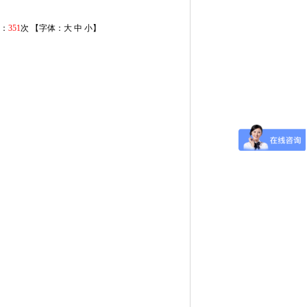
读：
351
次 【字体：
大
中
小
】