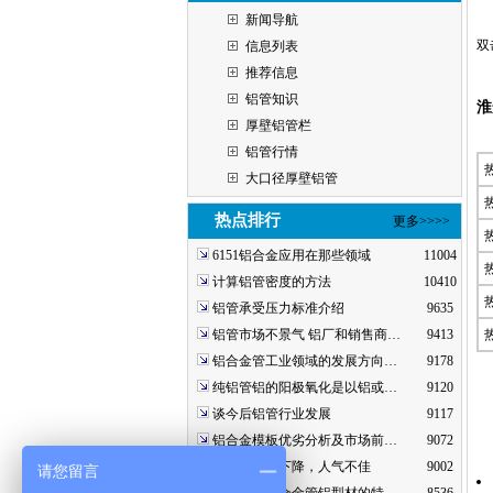
新闻导航
双
信息列表
推荐信息
铝管知识
淮
厚壁铝管栏
铝管行情
大口径厚壁铝管
热点排行
更多>>>>
6151铝合金应用在那些领域
11004
计算铝管密度的方法
10410
铝管承受压力标准介绍
9635
铝管市场不景气 铝厂和销售商…
9413
铝合金管工业领域的发展方向…
9178
纯铝管铝的阳极氧化是以铝或…
9120
谈今后铝管行业发展
9117
铝合金模板优劣分析及市场前…
9072
预期铝走势下降，人气不佳
9002
请您留言