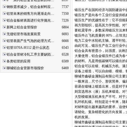
6***系列铝合金管铝型材的特…
8537
钢铁需求减少，铝合金材料应…
7737
锻压生产在国民经济与国防建设中
铝管未来的销售方向逐渐走向…
7350
锻压生产是向各个工业行业提供机
锻压生产的优越性在于：它不但能
铝合金板材表面进行化学抛光…
7226
画方部组织，提高其力学性能。对
新网上铝合金管报价
6804
要机震零件，多数采用锻压方法来
无缝铝管市场发展前景
6693
锻压件占飞机质量的 80%，占坦克质
电力工业中水轮机主轴、透平叶轮
铝管表面产生气泡的处理方式…
6666
由此可见，锻压生产在工业行业中
铝管1070A-H112 是什么状态
6543
铝合金具有密度小，比强度、比刚
铝合金管材冷轧工序主要缺陷…
6528
大量使用，铝合金锻压件已成为各
的材料。凡是用低碳钢可以锻出的
各类铝管的应用
6509
铝合金可以在锻、机械压力机、液
聊城铝合金管新市场报价
6469
设备上锻造，可以自由锻、模锻、
聊城市鑫硕金属制品有限公司主要定制
一般来说，尺寸小、形状简单、偏
容易在锻锤上锻造出来，但是对于
则宜选用水（液）压机来锻造。对
大型模锻液压机来生产不可。对于
轧环机轧锻。特别是近十年来，随
对材料提出越来越高的要求，迫使
请韧化、复杂精密化的方向发展，
机的发展。
聊城市鑫硕金属制品有限公司主要定制