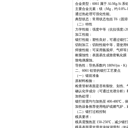
合金类型：6061 属于 Al-Mg
主要合金元素：镁（Mg，约 0.8%-1.2
通过热处理可强化性能。
典型状态：常用状态包括 T6（固
（二）特性
力学性能：强度中等（抗拉强度≥2
加工性能：
锻打性能：塑性良好，可通过锻打工
切削加工：切削性能中等，需使用
焊接性能：可采用氩弧焊、气焊等方
耐腐蚀性：表面易生成致密氧化膜
致电偶腐蚀。
导热性：导热系数约 180W/(m
二、6061 铝管的锻打工艺要点
（一）锻前准备
原材料检验：
检查管材表面是否有裂纹、划伤、
确认化学成分（可通过光谱分析）和力学
加热处理：
锻打前需均匀加热至 400-480℃
加热设备推荐使用电炉或燃气炉，
（二）锻打过程控制
模具要求：
模具需预热至 150-250℃，减
模具表面需光滑并涂抹润滑剂（如