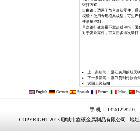
锻打方式：
自由锻：适用于简单形状零件，通
模锻：使用专用模具成型，可生产复
变形量控制：
单次锻打变形量不宜超过 40%，
对于复杂零件，可采用多道次锻打，每
上一条新闻：
湛江实用的航天6
下一条新闻：
嘉兴货到付款合
返回上级新闻
English
German
Spanish
French
Italian
Por
手 机： 13561258510、
COPYRIGHT 2013 聊城市鑫硕金属制品有限公司