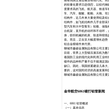
随着我国交通运输业朝现代化、高
的轻量化要求日趋强烈，以铝代钢
度要求高的飞机、航天器、铁道车
车、汽车、舰艇、船舶、火炮、坦
结构件，近几年来大量使用铝及铝
结构件，如飞机结构件几乎全部采
型汽车和大中型客车）轮毂、保险
台机架，直升机的动环和不动环，
身，纺织机械的机座、轨道和绞线
造。而且，正在呈大幅度增长趋势
铝合金模锻件来代替。
聊城市鑫硕金属制品有限公司主要定制
目前，世界上大型锻压液压机为数
着国防工业的现代化和民用工业特
锻件的品种和产量不仅不能满足国
缺口。因此，我国抓紧建设儿条大
要的，这对国民经济的高速发展和
聊城市鑫硕金属制品有限公司主要
金华航空6061锻打铝管新闻
一、6061 铝管概述
（一）基本信息