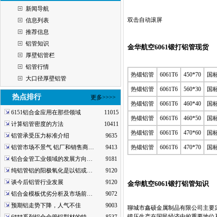
新闻导航
双击自动滚屏
信息列表
推荐信息
铝管知识
金华航空6061锻打铝管现货
厚壁铝管栏
铝管行情
热锻铝管
6061T6
450*70
国
大口径厚壁铝管
热锻铝管
6061T6
560*30
国
热点排行
更多>>>>
热锻铝管
6061T6
460*40
国
6151铝合金应用在那些领域
11015
热锻铝管
6061T6
460*50
国
计算铝管密度的方法
10411
热锻铝管
6061T6
470*60
国
铝管承受压力标准介绍
9635
铝管市场不景气 铝厂和销售商…
9413
热锻铝管
6061T6
470*70
国
铝合金管工业领域的发展方向…
9181
纯铝管铝的阳极氧化是以铝或…
9120
谈今后铝管行业发展
9120
金华航空6061锻打铝管知识
铝合金模板优劣分析及市场前…
9072
预期铝走势下降，人气不佳
9003
聊城市鑫硕金属制品有限公司主要定制
锻压生产在国民经济中的重要地位