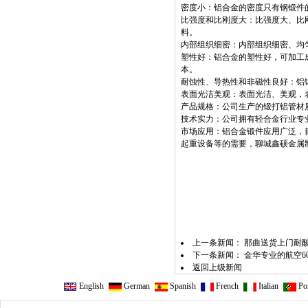
密度小：铝合金的密度只有钢锻件的 
比强度和比刚度大：比强度大、比
料。
内部组织细密：内部组织细密、均
塑性好：铝合金的塑性好，可加工成
本。
耐蚀性、导热性和非磁性良好：铝
表面光洁美观：表面光洁、美观，
产品规格：公司生产的锻打铝管材质主要是 
技术实力：公司拥有轻合金行业专
市场应用：铝合金锻件应用广泛，
起重设备等的需要，聊城鑫硕金属
上一条新闻：
那曲送货上门耐
下一条新闻：
金华专业的航空606
返回上级新闻
English
German
Spanish
French
Italian
Por