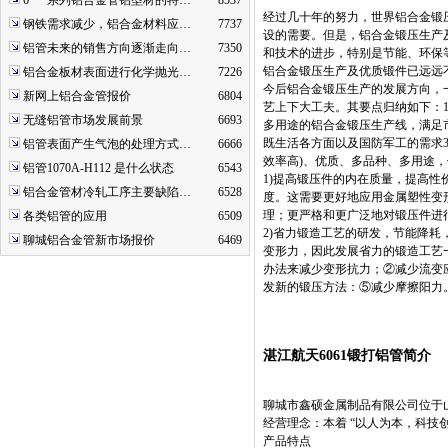
6***系列铝合金管铝型材的特…
8537
经过几十年的努力，世界铝合金锻
钢铁需求减少，铝合金材料应…
7737
设的需要。但是，铝合金锻压生产及
铝管未来的销售方向逐渐走向…
7350
和技术的进步，特别是节能、环保等
铝合金锻压生产及优质锻件已远远
铝合金板材表面进行化学抛光…
7226
今后铝合金锻压生产的发展方向，
新网上铝合金管报价
6804
艺上下大工夫。其要点归纳如下：
无缝铝管市场发展前景
6693
多用途的铝合金锻压生产线，满足
既生活各方面以及国防军工的需求
铝管表面产生气泡的处理方式…
6666
效率高)、优质、多品种、多用途
铝管1070A-H112 是什么状态
6543
1)提高锻压件的内在质量，提高性
铝合金管材冷轧工序主要缺陷…
6528
度。这需要更好地应用金属塑性变
理；更严格和更广泛地对锻压件进
各类铝管的应用
6509
2)省力锻造工艺的研发，节能降
聊城铝合金管新市场报价
6469
变形力，因此发展省力的锻造工艺
办法来减少变形抗力；②减少流变
发新的锻压方法：⑤减少摩擦阳力
湛江航天6061锻打铝管简介
聊城市鑫硕金属制品有限公司位于山东省
经营理念：本着 “以人为本，科技
产品特点