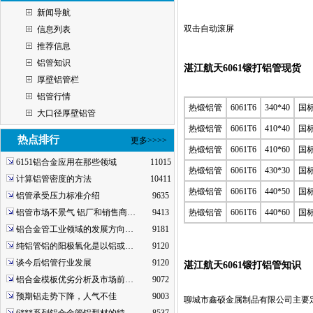
新闻导航
双击自动滚屏
信息列表
推荐信息
铝管知识
湛江航天6061锻打铝管现货
厚壁铝管栏
铝管行情
热锻铝管
6061T6
340*40
国
大口径厚壁铝管
热锻铝管
6061T6
410*40
国
热点排行
更多>>>>
热锻铝管
6061T6
410*60
国
6151铝合金应用在那些领域
11015
热锻铝管
6061T6
430*30
国
计算铝管密度的方法
10411
热锻铝管
6061T6
440*50
国
铝管承受压力标准介绍
9635
铝管市场不景气 铝厂和销售商…
9413
热锻铝管
6061T6
440*60
国
铝合金管工业领域的发展方向…
9181
纯铝管铝的阳极氧化是以铝或…
9120
谈今后铝管行业发展
9120
湛江航天6061锻打铝管知识
铝合金模板优劣分析及市场前…
9072
预期铝走势下降，人气不佳
9003
聊城市鑫硕金属制品有限公司主要定制