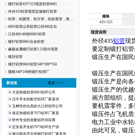
锻打铝管435*325现货铝管6061
外径435铝管现货定做锻打铝管
规格
铝管，铝圆管，铝方管，铝矩形管，角…
435×325
6061铝管山东铝管口径400左右
现货说明
口径400-600的6061铝管
外径435
铝管
现
锻打铝管6061合金​铝管
要定制锻打铝管生产
鑫硕金属锻打铝管3.21部分现货
锻压生产在国民
锻压铝管​
锻打铝管6061铝管340*200*550
规格340*240的锻打铝管厂
锻压生产在国民
锻压生产是向各
新信息
更多>>>>
锻压生产的优越
大连热锻铝管6061铝环公司
画方部组织，提
汉中齐全的航空铝环厂家直供
要机震零件，多
玉树性价比高的大口径铝环公司
锻压件占飞机质量
保定热锻铝管7075铝环厂家直
忻州专业的造船铝环供应商
电力工业中水轮
定安县齐全的7075铝环生产供
由此可见，锻压
南沙群岛齐全的锻打铝环厂家直供