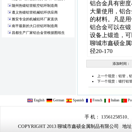
铝合金具有密度
随州热锻铝管航空铝环制造商
大量使用，铝合
遵义热锻铝管机械铝环供应商
的材料。凡是用
雅安专业的机械铝环厂家直供
南平最新的大口径铝环制造商
铝合金可以在锻
昌都生产厂家铝合金管根据图纸生
设备上锻造，可
聊城市鑫硕金属制
径20-170
添加时间：
上一个现货：
铝管，
下一个现货：
锻打铝管4
English
German
Spanish
French
Italian
Por
手 机： 13561258510、
COPYRIGHT 2013 聊城市鑫硕金属制品有限公司