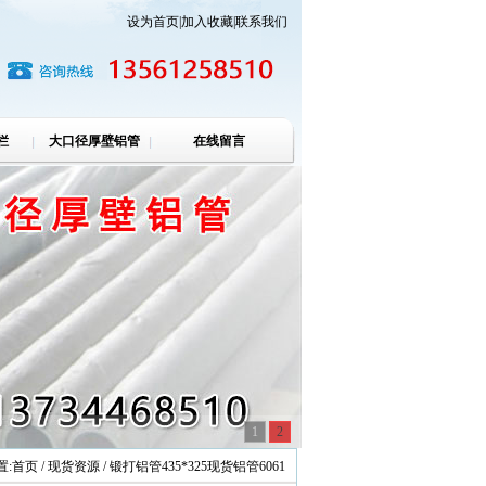
设为首页
|
加入收藏
|
联系我们
栏
大口径厚壁铝管
在线留言
1
2
置:
首页
/ 现货资源 / 锻打铝管435*325现货铝管6061