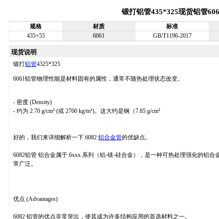
锻打铝管435*325现货铝管606
规格
材质
标准
435×55
6061
GB/T1196-2017
现货说明
锻打
铝管
4325*325
6061铝管物理性能是材料固有的属性，通常不随热处理状态改变。
- 密度 (Density)
- 约为 2.70 g/cm³ (或 2700 kg/m³)。这大约是钢（7.85 g/cm³
好的，我们来详细解析一下 6082
铝合金管
的优缺点。
6082铝管 铝合金属于 6xxx 系列（铝-镁-硅合金），是一种可热处理强化
常广泛。
优点 (Advantages)
6082 铝管的优点非常突出，使其成为许多结构应用的首选材料之一。