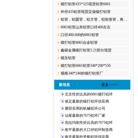
锻打铝管435*325现货铝管6061
外径435铝管现货定做锻打铝管
铝管，铝圆管，铝方管，铝矩形管，角…
6061铝管山东铝管口径400左右
口径400-600的6061铝管
锻打铝管6061合金​铝管
鑫硕金属锻打铝管3.21部分现货
锻压铝管​
锻打铝管6061铝管340*200*550
规格340*240的锻打铝管厂
新信息
更多>>>>
北京性价比高的6061锻打铝环
保定最新的锻打铝环供应商
莆田实用的机械铝环公司
汕尾最新的7075铝环厂家
克拉玛依性价比高的7075铝环
南平最新的大口径铝环制造商
南充最新的造船铝环供应商