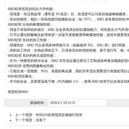
6082铝管优良的综合力学性能：
- 高强度：经过热处理（通常是 T6 状态）后，其强度可以与某些低碳钢相媲美，是
- 良好的韧性：相比一些高强度但较脆的合金（如 7075），6082 具有更好的
6082铝管 出色的耐腐蚀性能：
- 得益于其镁和硅的成分，6082 合金具有良好的抗腐蚀能力，特别是在大气环境
- 它可以通过阳极氧化处理来进一步提升表面硬度和耐腐蚀性能，使其外观更美
6082铝管 良好的加工性能：
- 焊接性好：6082 可以采用多种焊接方法（如氩弧焊 TIG、MIG 焊）进行
- 切削加工性好：在热处理状态下，它具有良好的切削性能，易于进行车、铣、
6082铝管 良好的挤压成型性能：
- 作为一种典型的挤压合金，6082 非常适合通过挤压工艺制成各种复杂截面
6082铝管 优秀的阳极氧化性能：
- 它能生成一层致密、均匀、美观的氧化膜，因此非常适合需要进行表面处理以
6082铝管轻量化：
- 作为铝合金，其密度远低于钢（约为钢的 1/3），使用 6082 铝管可以在
现货铝管6061
添加时间：
2026/1/2 16:53:53
上一个现货：
外径435铝管现货定做锻打铝管
下一个现货：没有了