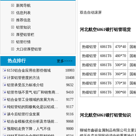
新闻导航
双击自动滚屏
信息列表
推荐信息
铝管知识
河北航空6061锻打铝管现货
厚壁铝管栏
铝管行情
热锻铝管
6061T6
470*40
国
大口径厚壁铝管
热锻铝管
6061T6
480*70
国
热点排行
更多>>>>
热锻铝管
6061T6
500*50
国
6151铝合金应用在那些领域
10993
热锻铝管
6061T6
360*50
国
计算铝管密度的方法
10408
热锻铝管
6061T6
370*30
国
铝管承受压力标准介绍
9632
铝管市场不景气 铝厂和销售商…
9410
热锻铝管
6061T6
380*60
国
铝合金管工业领域的发展方向…
9177
纯铝管铝的阳极氧化是以铝或…
9117
谈今后铝管行业发展
9116
河北航空6061锻打铝管知识
铝合金模板优劣分析及市场前…
9068
预期铝走势下降，人气不佳
9000
聊城市鑫硕金属制品有限公司主要定制
锻压生产在国民经济中的重要地位