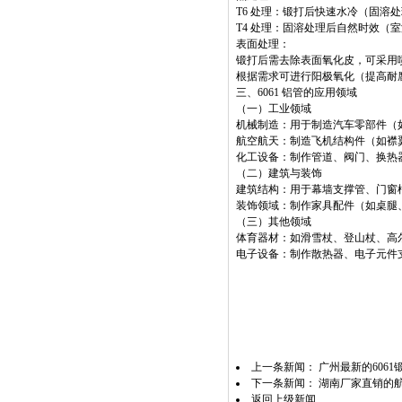
T6 处理：锻打后快速水冷（固溶处理
T4 处理：固溶处理后自然时效（室
表面处理：
锻打后需去除表面氧化皮，可采用喷砂（
根据需求可进行阳极氧化（提高耐
三、6061 铝管的应用领域
（一）工业领域
机械制造：用于制造汽车零部件（
航空航天：制造飞机结构件（如襟翼
化工设备：制作管道、阀门、换热
（二）建筑与装饰
建筑结构：用于幕墙支撑管、门窗
装饰领域：制作家具配件（如桌腿
（三）其他领域
体育器材：如滑雪杖、登山杖、高
电子设备：制作散热器、电子元件
上一条新闻：
广州最新的6061
下一条新闻：
湖南厂家直销的航空
返回上级新闻