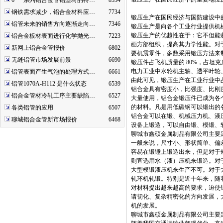
6***系列铝合金管铝型材的特…
8534
钢铁需求减少，铝合金材料应…
7734
锻压生产在国民经济与国防建设中
铝管未来的销售方向逐渐走向…
7346
锻压生产是向各个工业行业提供机
锻压生产的优越性在于：它不但能
铝合金板材表面进行化学抛光…
7223
画方部组织，提高其力学性能。对
新网上铝合金管报价
6802
要机震零件，多数采用锻压方法来
无缝铝管市场发展前景
6690
锻压件占飞机质量的 80%，占坦克质
电力工业中水轮机主轴、透平叶轮
铝管表面产生气泡的处理方式…
6661
由此可见，锻压生产在工业行业中
铝管1070A-H112 是什么状态
6539
铝合金具有密度小，比强度、比刚
铝合金管材冷轧工序主要缺陷…
6527
大量使用，铝合金锻压件已成为各
的材料。凡是用低碳钢可以锻出的
各类铝管的应用
6507
铝合金可以在锻、机械压力机、液
聊城铝合金管新市场报价
6468
设备上锻造，可以自由锻、模锻、
聊城市鑫硕金属制品有限公司主要定制
一般来说，尺寸小、形状简单、偏
容易在锻锤上锻造出来，但是对于
则宜选用水（液）压机来锻造。对
大型模锻液压机来生产不可。对于
轧环机轧锻。特别是近十年来，随
对材料提出越来越高的要求，迫使
请韧化、复杂精密化的方向发展，
机的发展。
聊城市鑫硕金属制品有限公司主要定制