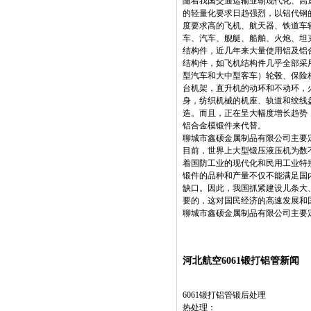
随着我国交通运输业朝现代化、高
的轻量化要求日趋强烈，以铝代钢
度要求高的飞机、航天器、铁道车
车、汽车、舰艇、船舶、火炮、坦
结构件，近几年来大量使用铝及铝
结构件，如飞机结构件几乎全部采
型汽车和大中型客车）轮毂、保险
台机架，直升机的动环和不动环，
身，纺织机械的机座、轨道和绞线
造。而且，正在呈大幅度增长趋势
铝合金模锻件来代替。
聊城市鑫硕金属制品有限公司主要定制
目前，世界上大型锻压液压机为数
着国防工业的现代化和民用工业特
锻件的品种和产量不仅不能满足国
缺口。因此，我国抓紧建设儿条大
要的，这对国民经济的高速发展和
聊城市鑫硕金属制品有限公司主要
河北航空6061锻打铝管新闻
6061锻打铝管锻后处理
热处理：