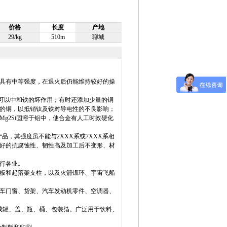
价格
长度
产地
29/kg
510m
聊城
时具有中等强度，在退火后仍能维持较好的操
铬，可以中和铁的坏作用；有时还添加少量的铜
的铜，以抵销钛及铁对导电性的不良影响；
g2Si固溶于铝中，使合金有人工时效硬化
金产品，其强度虽不能与2XXX系或7XXX系相
好的抗腐蚀性、韧性高及加工后不变形、材
行各业。
板和起落架支柱，以及火箭锻环、宇宙飞船
车门窗、货架、汽车发动机零件、空调器、
成罐、盖、瓶、桶、包装箔。广泛用于饮料、