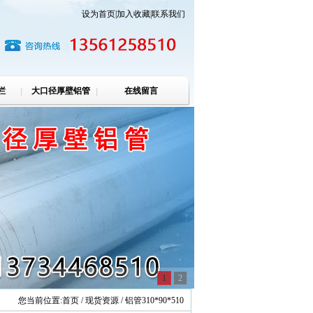
设为首页
|
加入收藏
|
联系我们
栏
大口径厚壁铝管
在线留言
1
2
您当前位置:
首页
/ 现货资源 / 铝管310*90*510