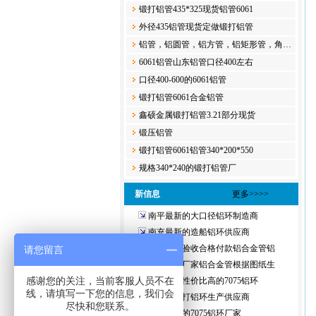
锻打铝管435*325现货铝管6061
外径435铝管现货定做锻打铝管
铝管，铝圆管，铝方管，铝矩形管，角…
6061铝管山东铝管口径400左右
口径400-600的6061铝管
锻打铝管6061合金​铝管
鑫硕金属锻打铝管3.21部分现货
锻压铝管​
锻打铝管6061铝管340*200*550
规格340*240的锻打铝管厂
新信息
更多>>>>
南平最新的大口径铝环制造商
南充最新的造船铝环供应商
珠海货到验收合格付款铝合金管铝
请您留言
昌都生产厂家铝合金管根据图纸生
感谢您的关注，当前客服人员不在
克拉玛依性价比高的7075铝环
线，请填写一下您的信息，我们会
齐全的锻打铝环生产供应商
尽快和您联系。
莆田齐全的7075铝环厂家