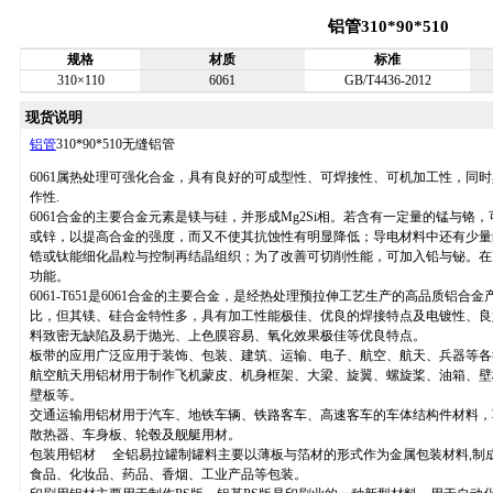
铝管310*90*510
规格
材质
标准
310×110
6061
GB/T4436-2012
现货说明
铝管
310*90*510无缝铝管
6061属热处理可强化合金，具有良好的可成型性、可焊接性、可机加工性，同
作性.
6061合金的主要合金元素是镁与硅，并形成Mg2Si相。若含有一定量的锰与
或锌，以提高合金的强度，而又不使其抗蚀性有明显降低；导电材料中还有少量
锆或钛能细化晶粒与控制再结晶组织；为了改善可切削性能，可加入铅与铋。在M
功能。
6061-T651是6061合金的主要合金，是经热处理预拉伸工艺生产的高品质铝合
比，但其镁、硅合金特性多，具有加工性能极佳、优良的焊接特点及电镀性、良
料致密无缺陷及易于抛光、上色膜容易、氧化效果极佳等优良特点。
板带的应用广泛应用于装饰、包装、建筑、运输、电子、航空、航天、兵器等各
航空航天用铝材用于制作飞机蒙皮、机身框架、大梁、旋翼、螺旋桨、油箱、壁
壁板等。
交通运输用铝材用于汽车、地铁车辆、铁路客车、高速客车的车体结构件材料，
散热器、车身板、轮毂及舰艇用材。
包装用铝材 全铝易拉罐制罐料主要以薄板与箔材的形式作为金属包装材料,制
食品、化妆品、药品、香烟、工业产品等包装。