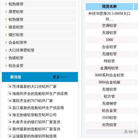
铝热锻管
现货名称
厚壁铝管
外径30壁厚20.5-6MM大口
径…
铝热锻管
空调铝管
锻造铝管
无缝铝管
锻打铝管
1060
合金铝管件
合金铝管
大口径厚壁铝管
无缝铝管
热锻铝管
纯铝管
铝合金管
金属纯铝管
3000系列合金铝管
新信息
更多>>>>
3004合金铝板
菏泽最新的大口径铝环厂家
无缝铝管
海南州齐全的造船铝环生产供应商
铝方管
莆田齐全的7075铝环厂家
无缝钢管
昌江最新的造船铝环生产供应商
铝合金管
海北热锻铝管航空铝环公司
3103铝管
长春齐全的锻打铝环厂家直供
光亮铝管
惠州最新的造船铝环厂家直供
共 64 
运城最新的热锻铝环制造商