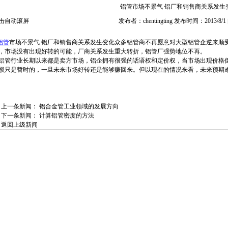
铝管市场不景气 铝厂和销售商关系发生
击自动滚屏
发布者：chentingting 发布时间：2013/8/
铝管
市场不景气 铝厂和销售商关系发生变化众多铝管商不再愿意对大型铝管企逆来顺
，市场没有出现好转的可能，厂商关系发生重大转折，铝管厂强势地位不再。
管行业长期以来都是卖方市场，铝企拥有很强的话语权和定价权，当市场出现价格
损只是暂时的，一旦未来市场好转还是能够赚回来。但以现在的情况来看，未来预期
上一条新闻：
铝合金管工业领域的发展方向
下一条新闻：
计算铝管密度的方法
返回上级新闻