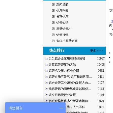
新闻导航
双
信息列表
推荐信息
铝管知识
内
厚壁铝管栏
铝
亏
铝管行情
大口径厚壁铝管
热点排行
更多>>>>
6151铝合金应用在那些领域
10997
计算铝管密度的方法
10408
铝管承受压力标准介绍
9632
铝管市场不景气 铝厂和销售商…
9411
铝合金管工业领域的发展方向…
9177
纯铝管铝的阳极氧化是以铝或…
9118
谈今后铝管行业发展
9116
铝合金模板优劣分析及市场前…
9070
预期铝走势下降，人气不佳
9001
请您留言