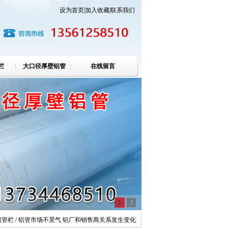
设为首页
|
加入收藏
|
联系我们
栏
大口径厚壁铝管
在线留言
1
2
铝管栏 / 铝管市场不景气 铝厂和销售商关系发生变化