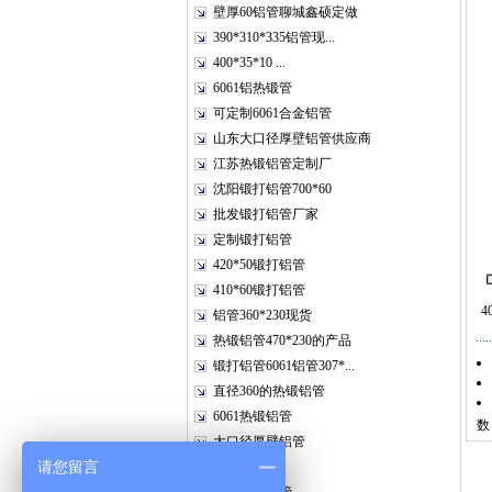
壁厚60铝管聊城鑫硕定做
390*310*335铝管现...
400*35*10 ...
6061铝热锻管
可定制6061合金铝管
山东大口径厚壁铝管供应商
江苏热锻铝管定制厂
沈阳锻打铝管700*60
批发锻打铝管厂家
定制锻打铝管
420*50锻打铝管
410*60锻打铝管
4
铝管360*230现货
热锻铝管470*230的产品
锻打铝管6061铝管307*...
直径360的热锻铝管
6061热锻铝管
数
大口径厚壁铝管
请您留言
铝管