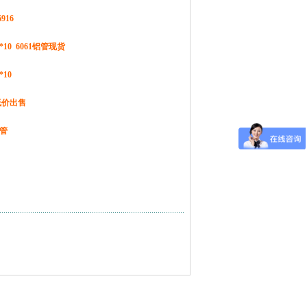
6916
5*10 6061铝管现货
*10
低价出售
管