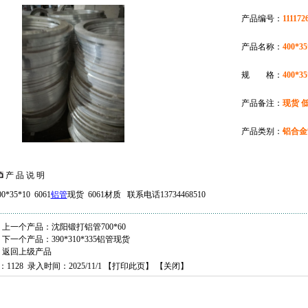
产品编号：
111172
产品名称：
400*3
规 格：
400*35
产品备注：
现货 
产品类别：
铝合金
产 品 说 明
00*35*10 6061
铝管
现货 6061材质 联系电话13734468510
上一个产品：
沈阳锻打铝管700*60
下一个产品：
390*310*335铝管现货
返回上级产品
：1128 录入时间：2025/11/1 【
打印此页
】 【
关闭
】