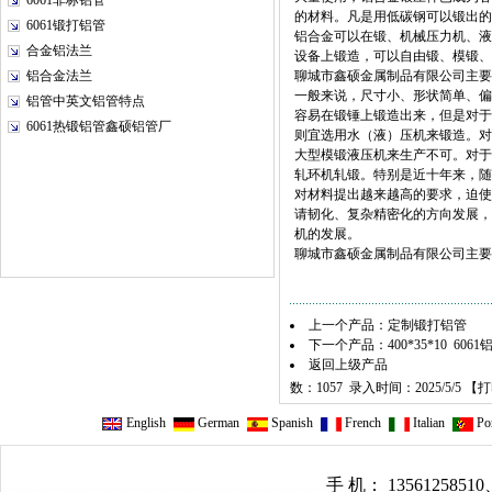
6061非标铝管
的材料。凡是用低碳钢可以锻出的
6061锻打铝管
铝合金可以在锻、机械压力机、液
合金铝法兰
设备上锻造，可以自由锻、模锻、
铝合金法兰
聊城市鑫硕金属制品有限公司主要
一般来说，尺寸小、形状简单、偏
铝管中英文铝管特点
容易在锻锤上锻造出来，但是对于
6061热锻铝管鑫硕铝管厂
则宜选用水（液）压机来锻造。对
大型模锻液压机来生产不可。对于
轧环机轧锻。特别是近十年来，随
对材料提出越来越高的要求，迫使
请韧化、复杂精密化的方向发展，
机的发展。
聊城市鑫硕金属制品有限公司主要定
上一个产品：
定制锻打铝管
下一个产品：
400*35*10 606
返回上级产品
数：1057 录入时间：2025/5/5 【
打
English
German
Spanish
French
Italian
Por
手 机： 13561258510