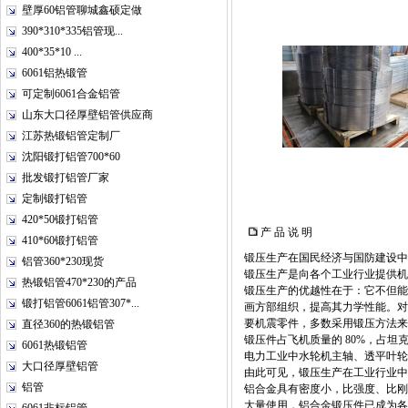
壁厚60铝管聊城鑫硕定做
390*310*335铝管现...
400*35*10 ...
6061铝热锻管
可定制6061合金铝管
山东大口径厚壁铝管供应商
江苏热锻铝管定制厂
沈阳锻打铝管700*60
批发锻打铝管厂家
定制锻打铝管
420*50锻打铝管
产 品 说 明
410*60锻打铝管
锻压生产在国民经济与国防建设中
铝管360*230现货
锻压生产是向各个工业行业提供机
热锻铝管470*230的产品
锻压生产的优越性在于：它不但能
锻打铝管6061铝管307*...
画方部组织，提高其力学性能。对
要机震零件，多数采用锻压方法来
直径360的热锻铝管
锻压件占飞机质量的 80%，占坦克
6061热锻铝管
电力工业中水轮机主轴、透平叶轮
大口径厚壁铝管
由此可见，锻压生产在工业行业中
铝管
铝合金具有密度小，比强度、比刚
大量使用，铝合金锻压件已成为各